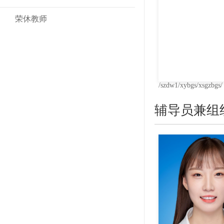
荣休教师
辅导员兼组