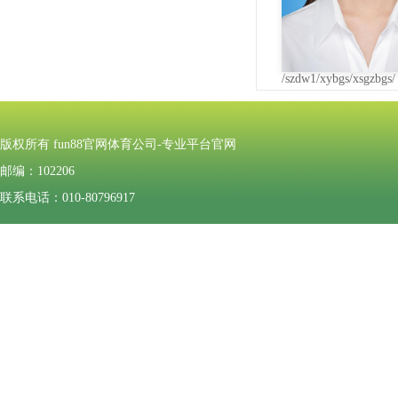
版权所有 fun88官网体育公司-专业平台官网
邮编：102206
联系电话：010-80796917