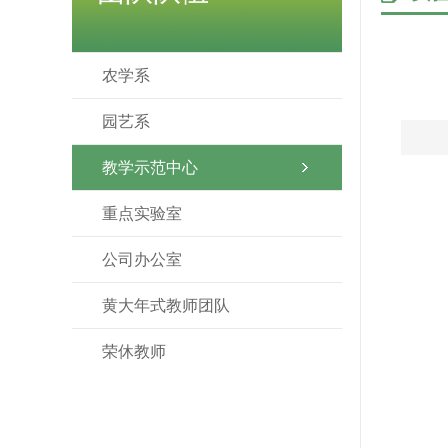
农学系
园艺系
教学示范中心
重点实验室
公司办公室
黄大年式教师团队
荣休教师