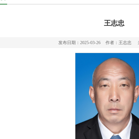
王志忠
发布日期：2025-03-26 作者：王志