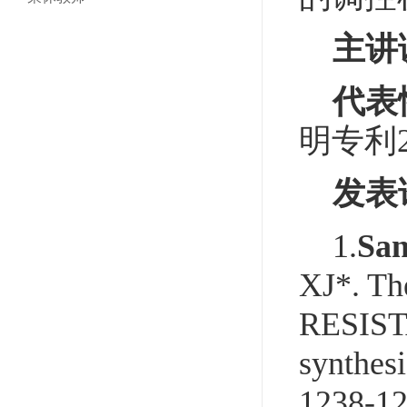
主讲
代表
明专利
发表
1.
Sa
XJ*. 
RESISTA
synthesi
1238-12