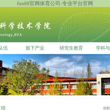
fun88官网体育公司-专业平台官网
队伍
旗下产业
研究生教育
学科与
教授
当前