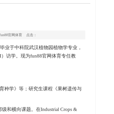
fun88官网体育 点击：
年毕业于中科院武汉植物园植物学专业，
I）访学。现为fun88官网体育专任教
育种学》等；研究生课程《果树遗传与
课题。在Industrial Crops &