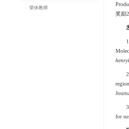
Pro
荣休教师
奖励
1
Molecu
henry
2
region
Journ
3
for s