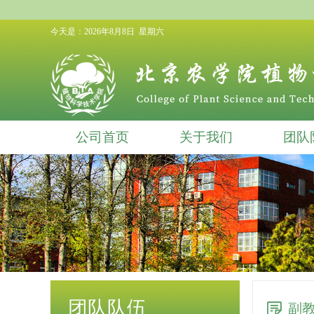
今天是：
2026年8月8日 星期六
公司首页
关于我们
团队
团队队伍
副