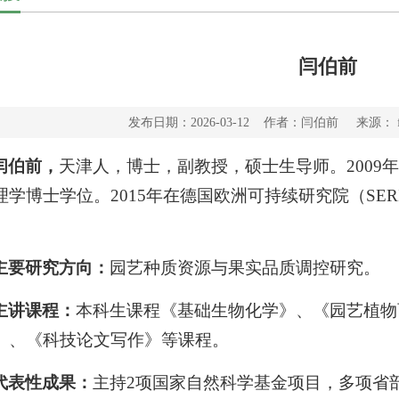
闫伯前
发布日期：2026-03-12 作者：闫伯前 来源： 
闫伯前，
天津人，博士，副教授，硕士生导师。2009
理学博士学位。2015年在德国欧洲可持续研究院（SER
主要研究方向：
园艺种质资源与果实品质调控研究。
主讲课程：
本科生课程《基础生物化学》、《园艺植物
》、《科技论文写作》等课程。
代表性成果：
主持2项国家自然科学基金项目，多项省部级和横向