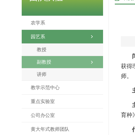
农学系
园艺系
教授
副教授
获得
讲师
师。
教学示范中心
重点实验室
育种
公司办公室
黄大年式教师团队