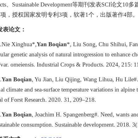
ducts、Sustainable Development等期刊发表S
2项，授权国家发明专利3项，软著1个，出版著作4部
发表论文：
.Nie Xinghua*,
Yan Boqian
*, Liu Song, Chu Shihui, Fa
lar genetic analysis of natural introgression to enhance che
i
var. omeiensis. Industrial Crops & Products. 2024, 215: 
.
Yan Boqian
, Yu Jian, Liu Qijing, Wang Lihua, Hu Lile#.
al climate and sea-surface temperature variations in alpine
al of Forst Research. 2020. 31, 209–218.
.
Yan Boqian
, Joachim H. Spangenberg#. Need, wants and
ustainable consumption. Sustainable development. 2018. 3