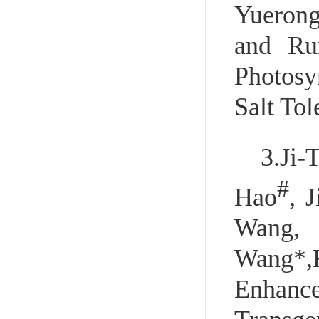
Yuerong
and Ru
Photosy
Salt Tol
3.Ji-
#
Hao
, 
Wang,
Wang*,
Enhance