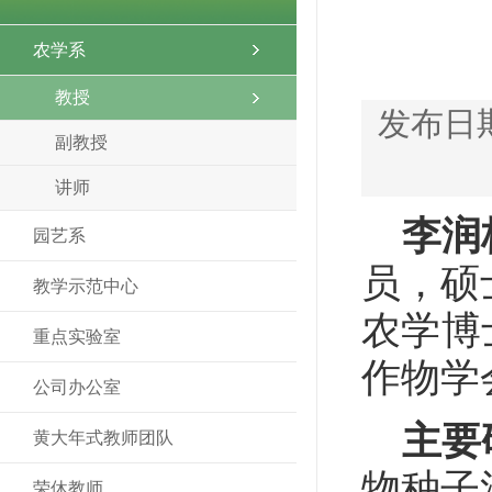
农学系
教授
发布日期
副教授
讲师
李润
园艺系
员，硕
教学示范中心
农学博士
重点实验室
作物学
公司办公室
主要
黄大年式教师团队
物种子
荣休教师