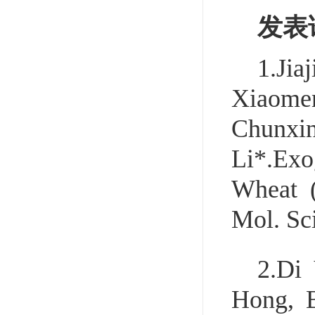
发表
1.Jia
Xiaome
Chunxin
Li*.Exo
Wheat 
Mol. Sci
2.Di
Hong, 