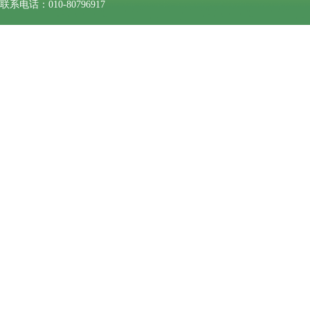
联系电话：010-80796917