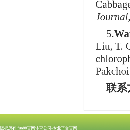
Cabbage 
Journal
5.
Wan
Liu, T. 
chloroph
Pakchoi
联系
版权所有 fun88官网体育公司-专业平台官网