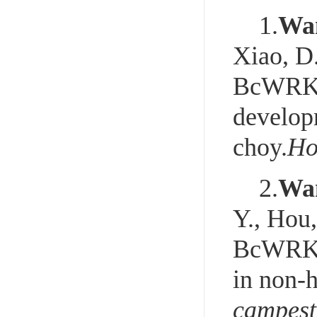
1.
Wan
Xiao, D
BcWRKY
develop
choy.
Ho
2.
Wan
Y., Hou,
BcWRKY
in non-
campest