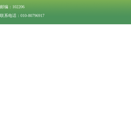
邮编：102206
联系电话：010-80796917