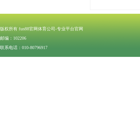
版权所有 fun88官网体育公司-专业平台官网
邮编：102206
联系电话：010-80796917