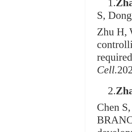
1.
Zh
S, Dong 
Zhu H, 
controll
required
Cell.
202
2.
Zh
Chen S,
BRANCHE