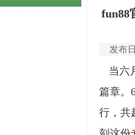
fun
发布日
当六
篇章。6
行，共
刻这份