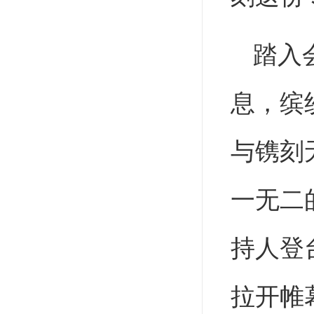
踏入
息，缤
与镌刻
一无二
持人登
拉开帷