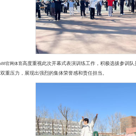
高度重视此次开幕式表演训练工作，积极选拔参训队
un88官网体育
的双重压力，展现出强烈的集体荣誉感和责任担当。