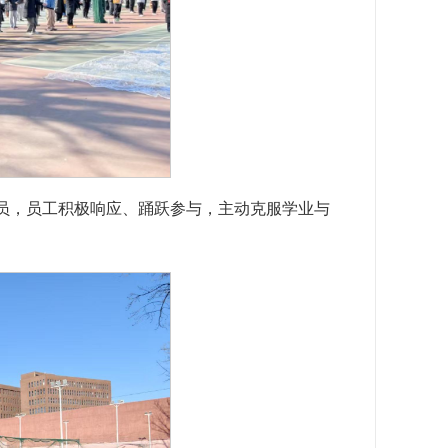
员，员工积极响应、踊跃参与，主动克服学业与