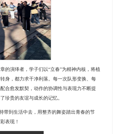
章的演绎者，学子们以“立春”为精神内核，将植
次转身，都力求干净利落。每一次队形变换、每
体配合愈发默契，动作的协调性与表现力不断提
获了珍贵的友谊与成长的记忆。
持带到生活中去，用整齐的舞姿踏出青春的节
精彩表现！