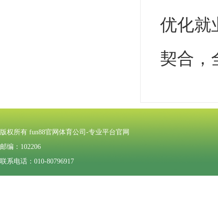
优化就
契合，
版权所有 fun88官网体育公司-专业平台官网
邮编：102206
联系电话：010-80796917