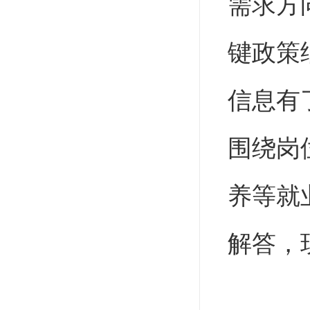
需求方
键政策
信息有
围绕岗
养等就
解答，