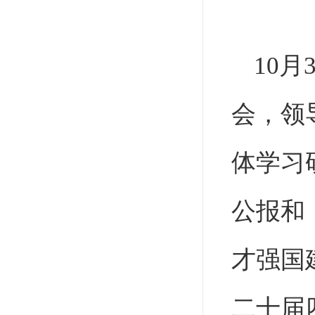
10
会，领
体学习
公报和
才强国
二十届