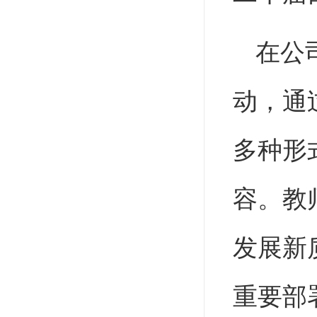
在公
动，通
多种形
容。教
发展新
重要部