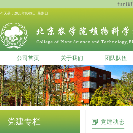
fun
今天是：
2026年8月9日 星期日
公司首页
关于我们
团队队伍
党建专栏
党建动态