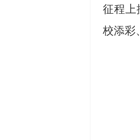
征程上
校添彩