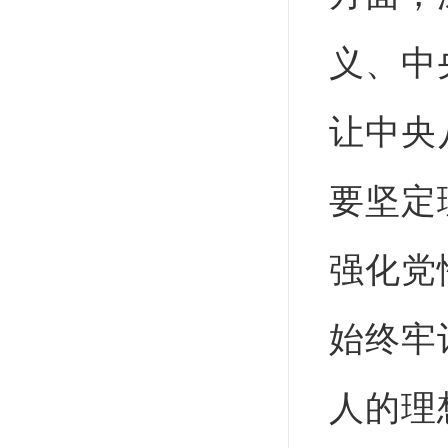
义、中
让中央
要坚定
强化党
始终牢
人的理