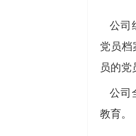
公司
党员档
员的党
公司
教育。