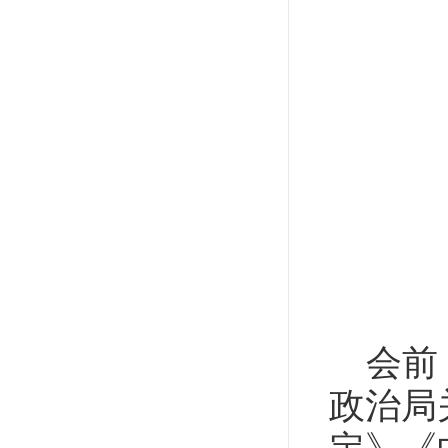
会前
政治局