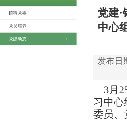
党建
植科党委
中心
党员培养
党建动态
发布日期
3月
习中心
委员、