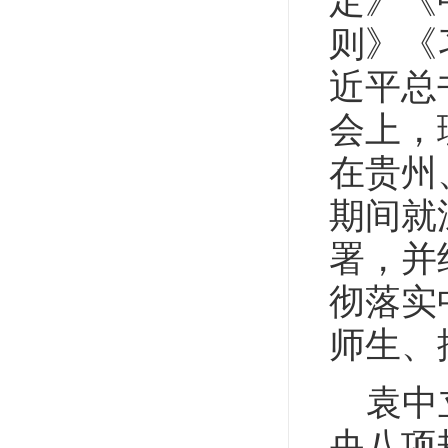
定》《
则》《
近平总
会上，
在贵州
期间就
署，并
彻落实
师生、
袁中
央八项