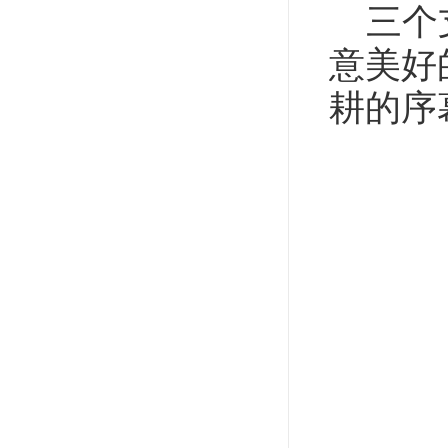
三个
意美好
耕的序