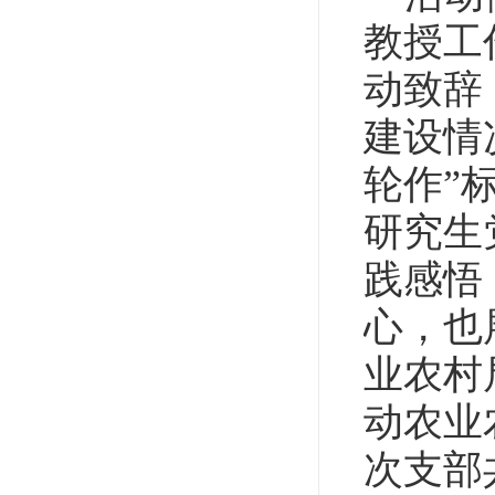
教授工
动致辞
建设情
轮作”
研究生
践感悟
心，也
业农村
动农业
次支部