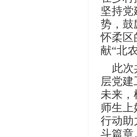
坚持党
势，鼓
怀柔区
献“北
此次
层党建
未来，
师生上
行动助
斗篇章