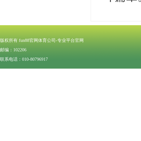
版权所有 fun88官网体育公司-专业平台官网
邮编：102206
联系电话：010-80796917