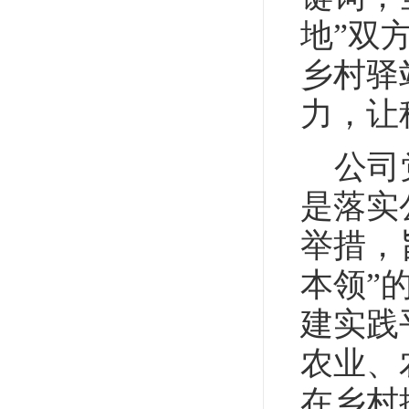
地”双
乡村驿
力，让
公司
是落实
举措，
本领”
建实践
农业、
在乡村