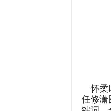
怀柔
任修潇
键词，