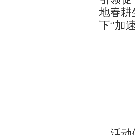
地春耕
下“加
活动