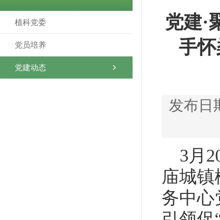
党建·
植科党委
手怀
党员培养
党建动态
发布日期
3月
庙城镇
务中心
引领促