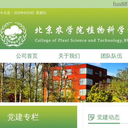
fun
今天是：
2026年8月9日 星期日
公司首页
关于我们
团队队伍
党建专栏
党建动态