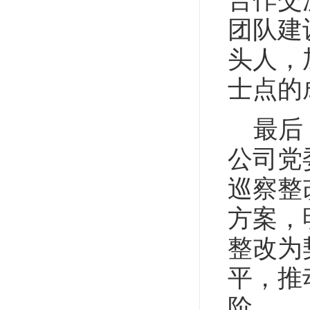
合作交
团队建
头人，
士点的
最后
公司党
巡察整
方案，
整改为
平，推
阶。