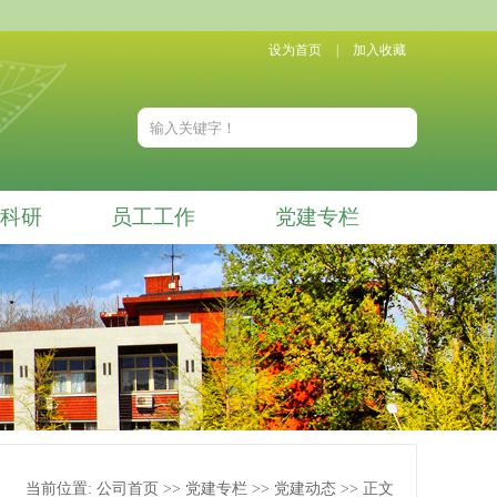
设为首页
|
加入收藏
科研
员工工作
党建专栏
当前位置:
公司首页
>>
党建专栏
>>
党建动态
>> 正文