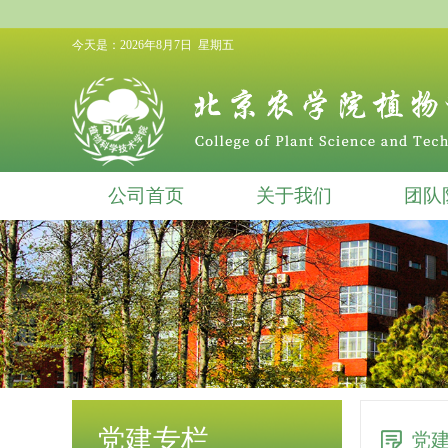
今天是：
2026年8月7日 星期五
公司首页
关于我们
团队
党建专栏
党