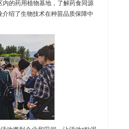
区
内的
药用植物基地，
了解药食同源
业介绍了
生物技术在种苗品质保障中