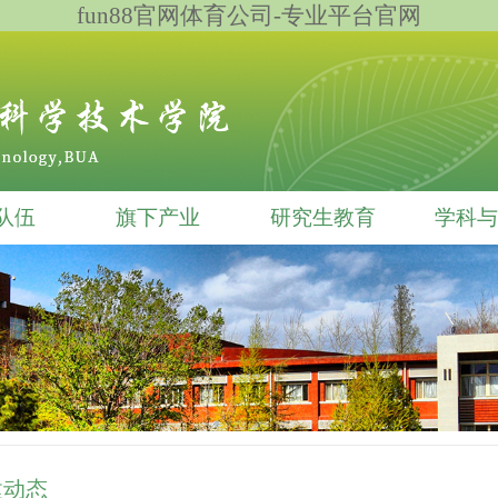
fun88官网体育公司-专业平台官网
队伍
旗下产业
研究生教育
学科与
建动态