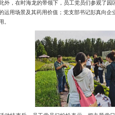
此外，在
时海龙
的
带领
下，员工党员们参观了
园
的运用场景及其药用价值
；
党支部书记彭真向企
用
。