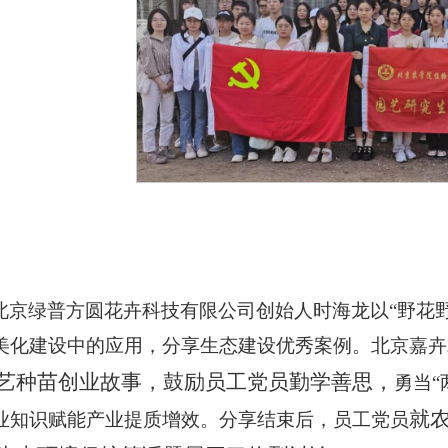
北京绿普方圆花卉科技有限公司创始人时海龙以
“野花
美化建设中的应用，分享生态建设优秀案例。北京嘉卉
艺种苗
创业故事，鼓励员工党员
勤学善思，
勇当
就
业知识赋能产业提质增效。分享结束后，员工党员