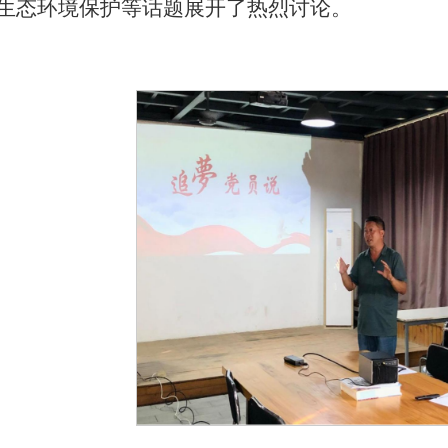
生态环境保护等话题展开了热烈讨论。