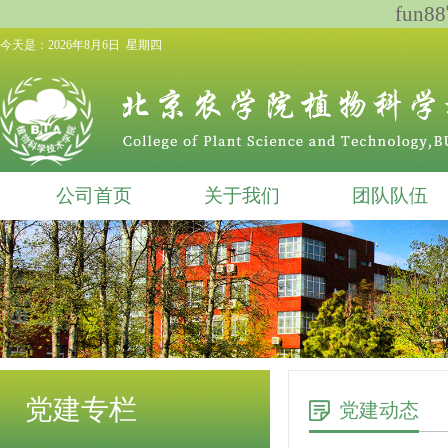
fun
今天是：
2026年8月6日 星期四
公司首页
关于我们
团队队伍
党建专栏
党建动态