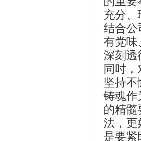
的重要
充分、
结合公
有党味
深刻透
同时，
坚持不
铸魂作
的精髓
法，更
是要紧