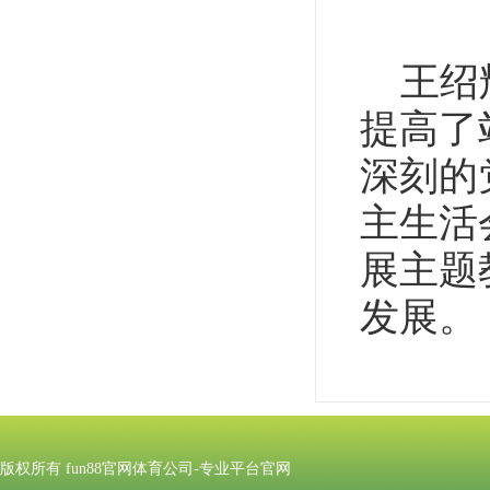
王绍
提高了
深刻的
主生活
展主题
发展。
版权所有 fun88官网体育公司-专业平台官网