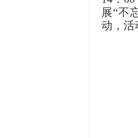
展“不
动，活