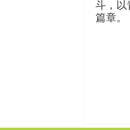
斗，以
篇章。