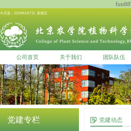
fun
今天是：
2026年8月7日 星期五
公司首页
关于我们
团队队伍
党建专栏
党建动态