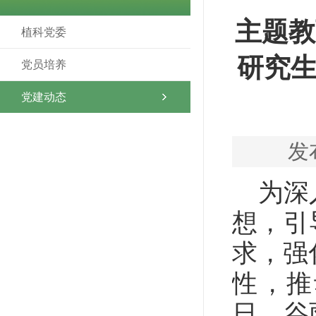
主题教
植科党委
研究生
党员培养
党建动态
发
为深
想，引
求，强
性，推
日，谷