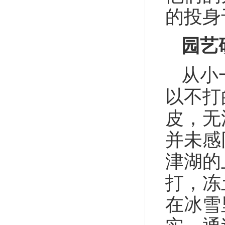
的投身
园艺
从小
以不打
皮，无
并未感
津湖的
打，冻
在冰雪