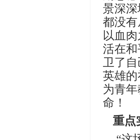
景深深
都没有
以血肉
活在和
卫了自
英雄的
为青年
命！
重点
“这