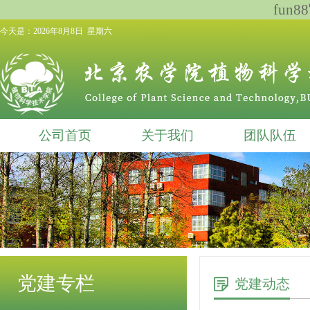
fun
今天是：
2026年8月8日 星期六
公司首页
关于我们
团队队伍
党建专栏
党建动态