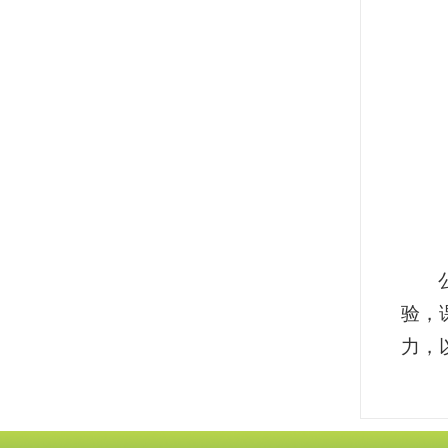
验，
力，